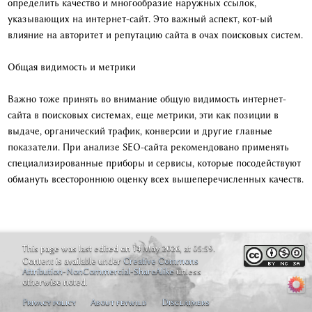
определить качество и многообразие наружных ссылок,
указывающих на интернет-сайт. Это важный аспект, кот-ый
влияние на авторитет и репутацию сайта в очах поисковых систем.
Общая видимость и метрики
Важно тоже принять во внимание общую видимость интернет-
сайта в поисковых системах, еще метрики, эти как позиции в
выдаче, органический трафик, конверсии и другие главные
показатели. При анализе SEO-сайта рекомендовано применять
специализированные приборы и сервисы, которые посодействуют
обмануть всестороннюю оценку всех вышеперечисленных качеств.
This page was last edited on 14 May 2026, at 05:59.
Content is available under
Creative Commons
Attribution-NonCommercial-ShareAlike
unless
otherwise noted.
Privacy policy
About feywild
Disclaimers