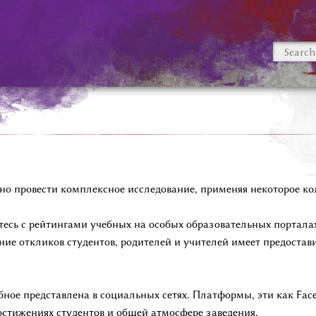
о провести комплексное исследование, применяя некоторое кол
есь с рейтингами учебных на особых образовательных порталах, 
ние откликов студентов, родителей и учителей имеет предостав
бное представлена в социальных сетях. Платформы, эти как Faceb
стижениях студентов и общей атмосфере заведения.