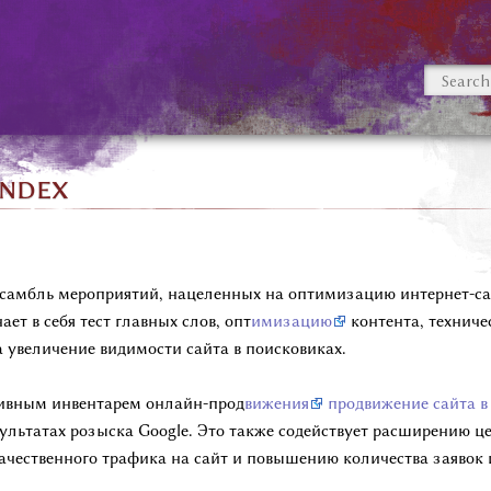
andex
 ансамбль мероприятий, нацеленных на оптимизацию интернет-с
ет в себя тест главных слов, опт
имизацию
контента, технич
 увеличение видимости сайта в поисковиках.
тивным инвентарем онлайн-прод
вижения
продвижение сайта в
зультатах розыска Google. Это также содействует расширению 
ачественного трафика на сайт и повышению количества заявок 