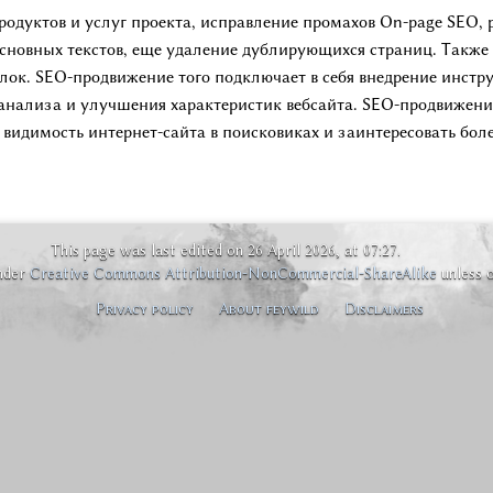
одуктов и услуг проекта, исправление промахов On-page SEO, 
основных текстов, еще удаление дублирующихся страниц. Также
ок. SEO-продвижение того подключает в себя внедрение инструм
 анализа и улучшения характеристик вебсайта. SEO-продвижени
видимость интернет-сайта в поисковиках и заинтересовать боле
This page was last edited on 26 April 2026, at 07:27.
under
Creative Commons Attribution-NonCommercial-ShareAlike
unless 
Privacy policy
About feywild
Disclaimers