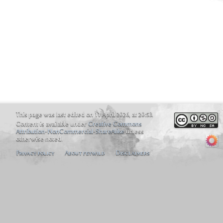
This page was last edited on 11 April 2026, at 20:53.
Content is available under
Creative Commons
Attribution-NonCommercial-ShareAlike
unless
otherwise noted.
Privacy policy
About feywild
Disclaimers