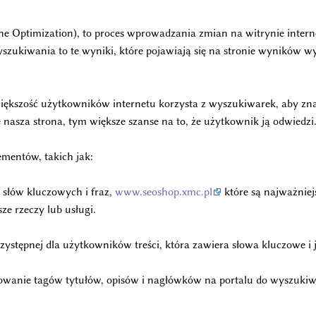
 Optimization), to proces wprowadzania zmian na witrynie internet
zukiwania to te wyniki, które pojawiają się na stronie wyników w
większość użytkowników internetu korzysta z wyszukiwarek, aby zna
nasza strona, tym większe szanse na to, że użytkownik ją odwiedzi
ementów, takich jak:
 słów kluczowych i fraz,
www.seoshop.xmc.pl
które są najważniej
e rzeczy lub usługi.
 przystępnej dla użytkowników treści, która zawiera słowa kluczowe
owanie tagów tytułów, opisów i nagłówków na portalu do wyszuki