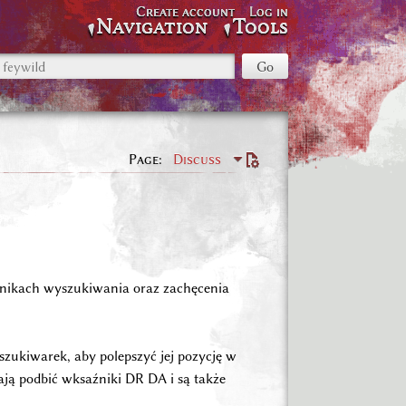
Create account
Log in
Navigation
Tools
Page
Discuss
ynikach wyszukiwania oraz zachęcenia
ukiwarek, aby polepszyć jej pozycję w
ają podbić wksaźniki DR DA i są także