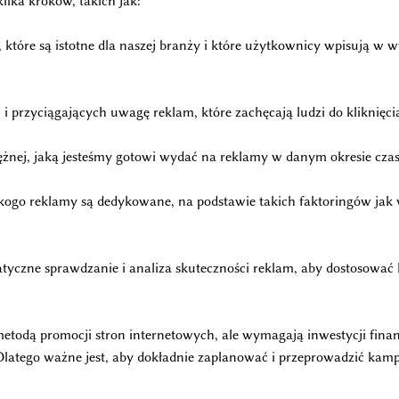
lka kroków, takich jak:
 które są istotne dla naszej branży i które użytkownicy wpisują w
 przyciągających uwagę reklam, które zachęcają ludzi do kliknięcia 
ężnej, jaką jesteśmy gotowi wydać na reklamy w danym okresie czas
 kogo reklamy są dedykowane, na podstawie takich faktoringów jak wi
yczne sprawdzanie i analiza skuteczności reklam, aby dostosować 
odą promocji stron internetowych, ale wymagają inwestycji finan
latego ważne jest, aby dokładnie zaplanować i przeprowadzić kam