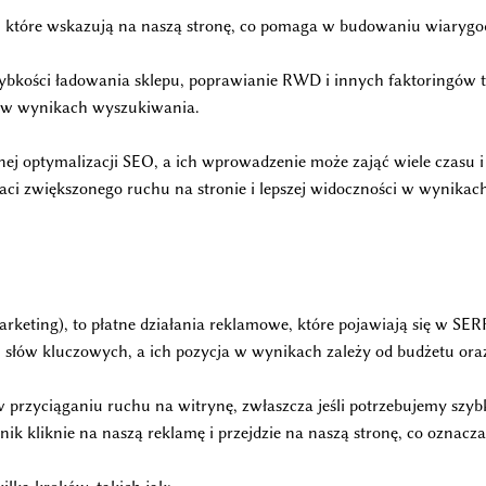
, które wskazują na naszą stronę, co pomaga w budowaniu wiarygod
zybkości ładowania sklepu, poprawianie RWD i innych faktoringów 
a w wynikach wyszukiwania.
nej optymalizacji SEO, a ich wprowadzenie może zająć wiele czasu i
taci zwiększonego ruchu na stronie i lepszej widoczności w wynika
keting), to płatne działania reklamowe, które pojawiają się w S
 słów kluczowych, a ich pozycja w wynikach zależy od budżetu oraz j
przyciąganiu ruchu na witrynę, zwłaszcza jeśli potrzebujemy sz
wnik kliknie na naszą reklamę i przejdzie na naszą stronę, co oznac