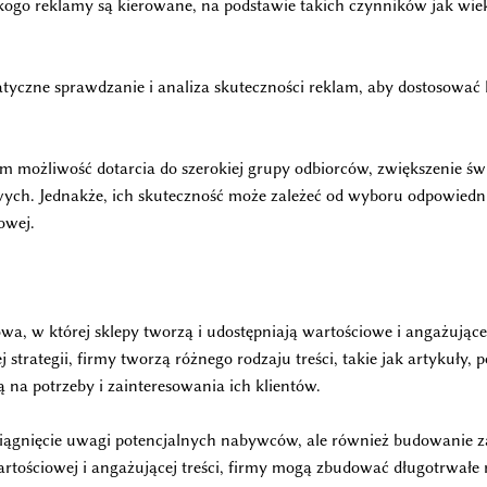
 kogo reklamy są kierowane, na podstawie takich czynników jak wiek,
yczne sprawdzanie i analiza skuteczności reklam, aby dostosować 
ym możliwość dotarcia do szerokiej grupy odbiorców, zwiększenie ś
h. Jednakże, ich skuteczność może zależeć od wyboru odpowiedniej
owej.
wa, w której sklepy tworzą i udostępniają wartościowe i angażujące 
trategii, firmy tworzą różnego rodzaju treści, takie jak artykuły, p
ą na potrzeby i zainteresowania ich klientów.
zyciągnięcie uwagi potencjalnych nabywców, ale również budowanie 
wartościowej i angażującej treści, firmy mogą zbudować długotrwałe 